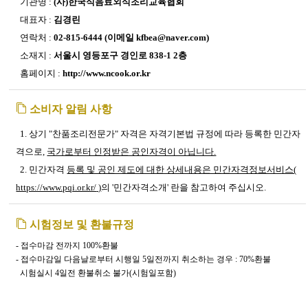
기관명 :
(사)한국식음료외식조리교육협회
대표자 :
김경린
연락처 :
02-815-6444 (이메일 kfbea@naver.com)
소재지 :
서울시 영등포구 경인로 838-1 2층
홈페이지 :
http://www.ncook.or.kr
소비자 알림 사항
1. 상기 "찬품조리전문가" 자격은 자격기본법 규정에 따라 등록한 민간자
격으로,
국가로부터 인정받은 공인자격이 아닙니다.
2. 민간자격
등록 및 공인 제도에 대한 상세내용은 민간자격정보서비스(
https://www.pqi.or.kr/
)
의 '민간자격소개' 란을 참고하여 주십시오.
시험정보 및 환불규정
- 접수마감 전까지 100%환불
-
접수마감일 다음날로부터 시행일
5
일전까지 취소하는 경우
: 70%
환불
시험실시
4
일전 환불취소 불가
(
시험일포함
)