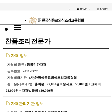
비영리교육법인
HOME
LOGIN
전문(민간)자격 실시현황
찬품조리전문가
자격 정보
자격의 종류 :
등록민간자격
등록번호 :
2011-0977
자격발급기관 :
(사)한국식음료외식조리교육협회
총비용(세부내역) :
총비용 : 97,000원
=
응시료 : 55,000원
+
교재비 :
22,000원
+
자격발급비 : 20,000원
자격관리기관 정보