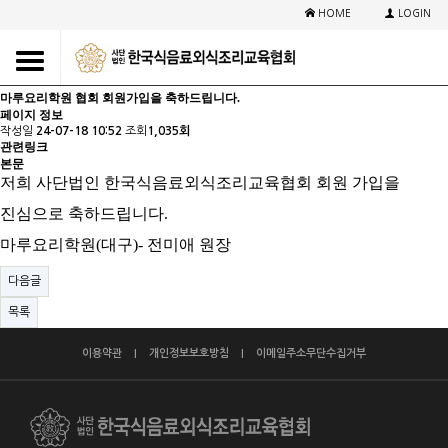
비영리교육법인
HOME
LOGIN
회원가입 안내
회원현황
회원사 소식
마루요리학원 협회 회원가입을 축하드립니다.
페이지 정보
작성일
24-07-18 10:52
조회
1,035회
관련링크
본문
저희 사단법인 한국식음료외식조리교육협회 회원 가입을
진심으로 축하드립니다
.
마루요리학원(대구)-
전미애 원장
다음글
목록
이용약관
|
개인정보보호방침
|
이메일주소무단수집거부