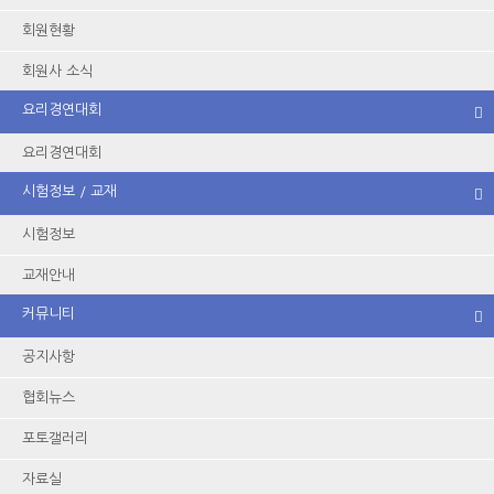
회원현황
이용약관
|
개인정보보호방침
|
이메일주소무단수집거부
회원사 소식
요리경연대회
요리경연대회
시험정보 / 교재
(사)한국식음료외식조리교육협회 / 회장 : 김희순
사무소 : 서울시 영등포구 경인로 829 3층
시험정보
전화 : 02-815-6444 / 팩스 : 02-2631-7202 / 고유번호 : 756-82-00486
교재안내
Copyright 1957~2022. all rights reserved.
커뮤니티
공지사항
협회뉴스
포토갤러리
자료실