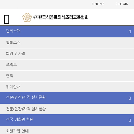
비영리교육법인
HOME
LOGIN
공지사항
협회뉴스
포토갤러리
자료실
동영상 자료실
협회소개
바리스타 심사위원교육 실시 예정
협회소개
작성일
22-10-20 10:58
조회
2,584회
회장 인사말
.
금번 협회에서는 협회 소속 카페바리스타 심사위원 활성화를
위해 교육을 아래와 같이 실시할 예정이오니
,
조직도
많은 참여 바랍니다
.
연혁
-
아 래
-
위치안내
일시
: 2022
년
11
월
5
일
(
토
) 10:00~ 17:00
예정
전문(민간)자격 실시현황
장소
:
협회사무실
(
서울시 영등포구 경인로
838-1 2
층
)
전문(민간)자격 실시현황
전국 정회원 학원
이전글
다음글
목록
회원가입 안내