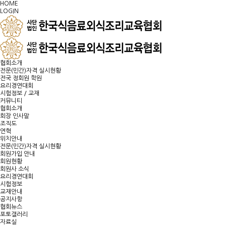
HOME
LOGIN
협회소개
전문(민간)자격 실시현황
전국 정회원 학원
요리경연대회
시험정보 / 교재
커뮤니티
협회소개
회장 인사말
조직도
연혁
위치안내
전문(민간)자격 실시현황
회원가입 안내
회원현황
회원사 소식
요리경연대회
시험정보
교재안내
공지사항
협회뉴스
포토갤러리
자료실